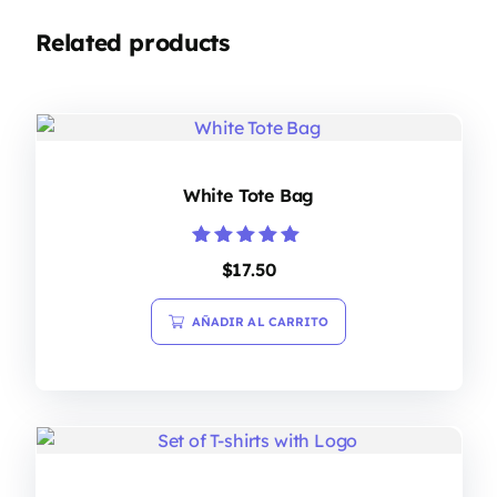
Related products
White Tote Bag
Valorado en
$
17.50
5.00
de 5
AÑADIR AL CARRITO