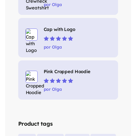
Valorado en
por Olga
4
de 5
Cap with Logo
Valorado en
5
por Olga
de 5
Pink Cropped Hoodie
Valorado en
5
por Olga
de 5
Product tags