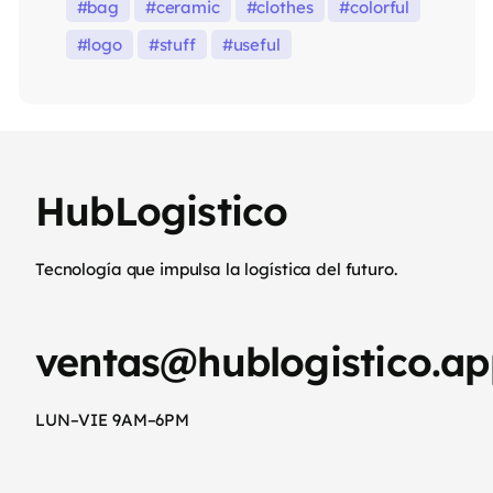
bag
ceramic
clothes
colorful
logo
stuff
useful
HubLogistico
Tecnología que impulsa la logística del futuro.
ventas@hublogistico.ap
LUN–VIE 9AM–6PM