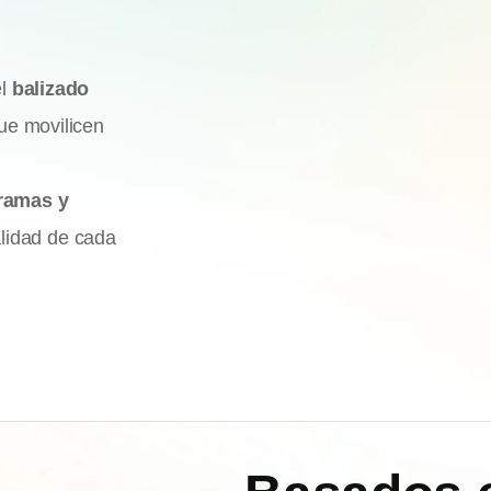
el
balizado
ue movilicen
.
gramas y
alidad de cada