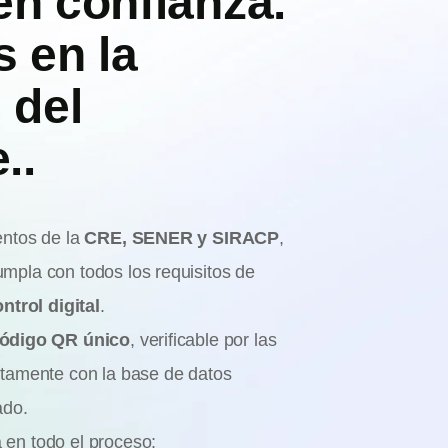
n confianza.
 en la
 del
..
entos de la
CRE, SENER y SIRACP
,
mpla con todos los requisitos de
ntrol digital
.
ódigo QR único
, verificable por las
ctamente con la base de datos
ado.
en todo el proceso: