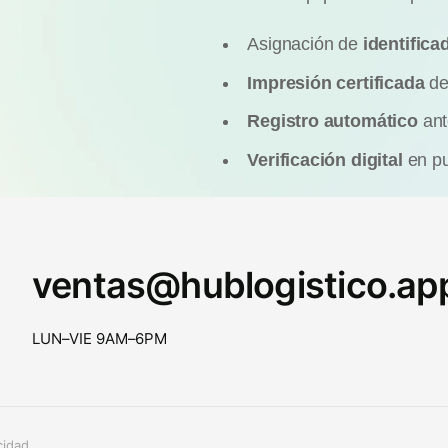
Asignación de
identific
Impresión certificada
de
Registro automático
ant
Verificación digital
en pu
ventas@hublogistico.ap
LUN–VIE 9AM–6PM
cidad