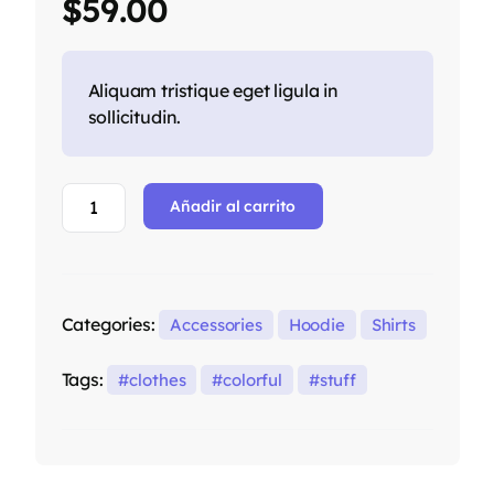
$
59.00
Aliquam tristique eget ligula in
sollicitudin.
Añadir al carrito
Categories:
Accessories
Hoodie
Shirts
Tags:
clothes
colorful
stuff