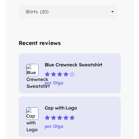
Recent reviews
Blue Crewneck Sweatshirt
Valorado en
por Olga
4
de 5
Cap with Logo
Valorado en
5
por Olga
de 5