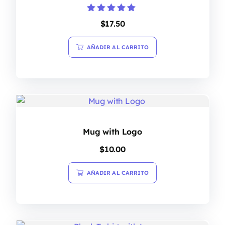
Valorado en
$
17.50
5.00
de 5
AÑADIR AL CARRITO
Mug with Logo
$
10.00
AÑADIR AL CARRITO