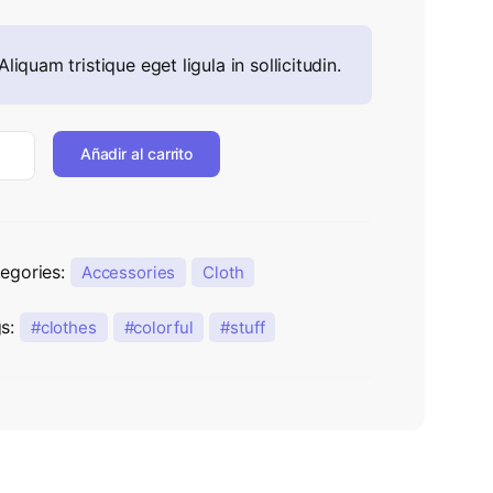
Aliquam tristique eget ligula in sollicitudin.
Añadir al carrito
egories:
Accessories
Cloth
gs:
clothes
colorful
stuff