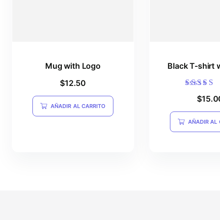
Mug with Logo
Black T-shirt 
$
12.50
Valorado
$
15.0
5.00
AÑADIR AL CARRITO
de 5
AÑADIR AL