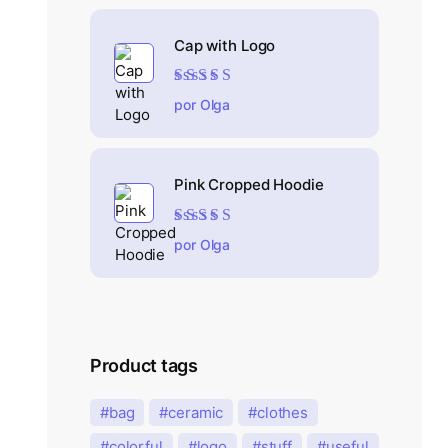
Cap with Logo
Valorado en
5
por Olga
de 5
Pink Cropped Hoodie
Valorado en
5
por Olga
de 5
Product tags
bag
ceramic
clothes
colorful
logo
stuff
useful