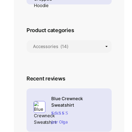
Product categories
Recent reviews
Blue Crewneck
Sweatshirt
Valorado en
por Olga
4
de 5